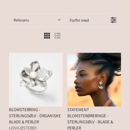
k
t
Relevans
Forfin med
i
o
n
:
BLOMSTERRING -
STATEMENT
STERLINGSØLV - ORGANISKE
BLOMSTERØRERINGE -
BLADE & PERLER
STERLINGSØLV - BLADE &
LIVVA ØSTERBY
PERLER